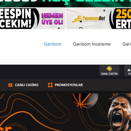
Garibom
Garibom İnceleme
Gar