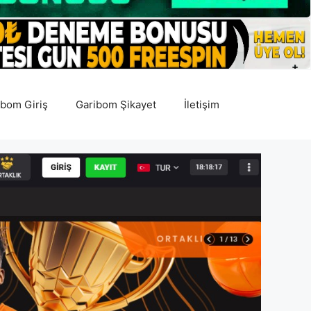
ibom Giriş
Garibom Şikayet
İletişim