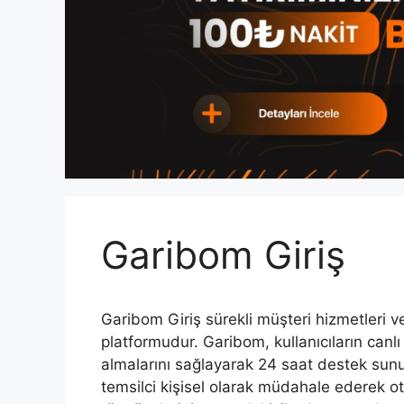
Garibom Giriş
Garibom Giriş sürekli müşteri hizmetleri v
platformudur. Garibom, kullanıcıların can
almalarını sağlayarak 24 saat destek sunu
temsilci kişisel olarak müdahale ederek o