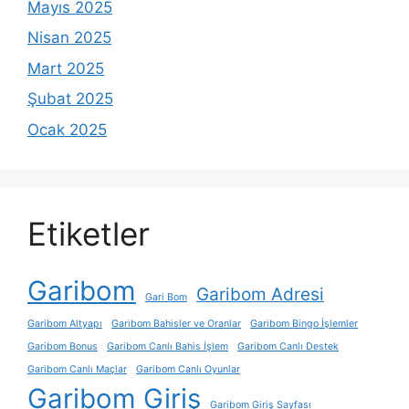
Mayıs 2025
Nisan 2025
Mart 2025
Şubat 2025
Ocak 2025
Etiketler
Garibom
Garibom Adresi
Gari Bom
Garibom Altyapı
Garibom Bahisler ve Oranlar
Garibom Bingo İşlemler
Garibom Bonus
Garibom Canlı Bahis İşlem
Garibom Canlı Destek
Garibom Canlı Maçlar
Garibom Canlı Oyunlar
Garibom Giriş
Garibom Giriş Sayfası