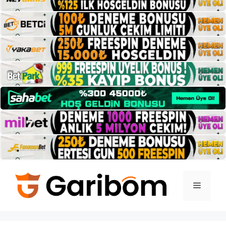
İçeriğe
atla
Menü