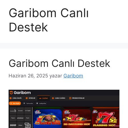
Garibom Canlı
Destek
Garibom Canlı Destek
Haziran 26, 2025
yazar
Garibom