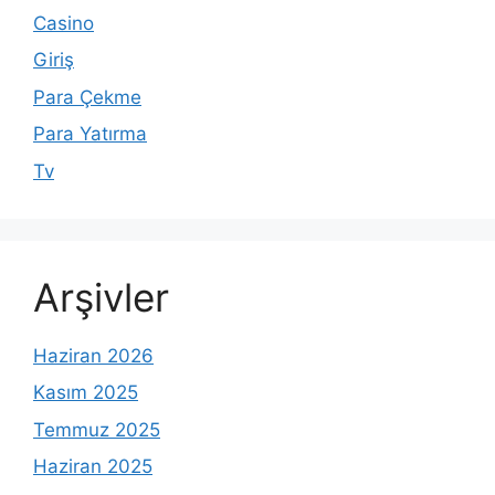
Casino
Giriş
Para Çekme
Para Yatırma
Tv
Arşivler
Haziran 2026
Kasım 2025
Temmuz 2025
Haziran 2025