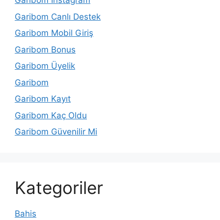
Garibom İnstagram
Garibom Canlı Destek
Garibom Mobil Giriş
Garibom Bonus
Garibom Üyelik
Garibom
Garibom Kayıt
Garibom Kaç Oldu
Garibom Güvenilir Mi
Kategoriler
Bahis