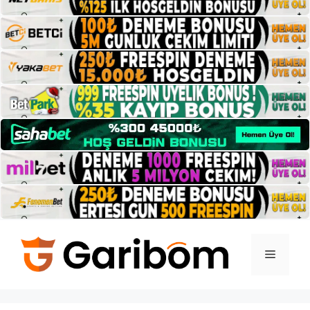
İçeriğe
atla
Menü