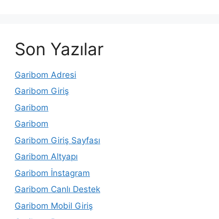
Son Yazılar
Garibom Adresi
Garibom Giriş
Garibom
Garibom
Garibom Giriş Sayfası
Garibom Altyapı
Garibom İnstagram
Garibom Canlı Destek
Garibom Mobil Giriş