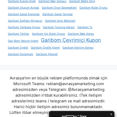
Garibom Kupon İptali
Garibom Maç Sonucu
Garibom Mobil Giriş
Garibom Oturum Açmak
Garibom Oyun Seçenekleri
Garibom Rulet Oyunu
Garibom Sanal Kuponlar
Garibom Sanal Yayınlar
Garibom Sağlam Altyapısı
Garibom Spor Bahisleri
Garibom Tombala Oyunu
Garibom Turnuva Adresi
Garibom Tv
Garibom Twitter
Garibom Vip Rulet Oyunu
Garibom Web Adres
Garibom Çevrimiçi Kupon
Gari Bom Yatırım İşlemi
Garibom Üyelik
Garibom Üyelik İşlemi
Garibom İletişim Adresi
Garibom İnstagram
Garibom Şikayet
Avrasya'nın en büyük reklam platformunda olmak için
Microsoft Teams:
reklam@avrasyamarketing.com
adresimizden veya Telegram: @Avrasyamarketing
adresimizden irtibat kurabilirsiniz. (Tek iletişim
adreslerimiz teams / telegram ve mail adresimizdir.
Harici hiçbir iletişim adresimiz bulunmamaktadır.
Lütfen itibar etmeyiniz.) Türkiye yasalarına göre 7258