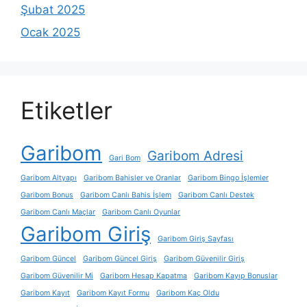
Şubat 2025
Ocak 2025
Etiketler
Garibom
Garibom Adresi
Gari Bom
Garibom Altyapı
Garibom Bahisler ve Oranlar
Garibom Bingo İşlemler
Garibom Bonus
Garibom Canlı Bahis İşlem
Garibom Canlı Destek
Garibom Canlı Maçlar
Garibom Canlı Oyunlar
Garibom Giriş
Garibom Giriş Sayfası
Garibom Güncel
Garibom Güncel Giriş
Garibom Güvenilir Giriş
Garibom Güvenilir Mi
Garibom Hesap Kapatma
Garibom Kayıp Bonuslar
Garibom Kayıt
Garibom Kayıt Formu
Garibom Kaç Oldu